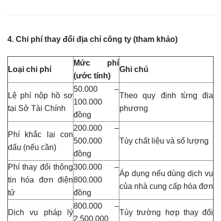
4. Chi phí thay đổi địa chỉ công ty (tham khảo)
Mức phí
Loại chi phí
Ghi chú
(ước tính)
50.000 –
Lệ phí nộp hồ sơ
Theo quy định từng địa
100.000
tại Sở Tài Chính
phương
đồng
200.000 –
Phí khắc lại con
500.000
Tùy chất liệu và số lượng
dấu (nếu cần)
đồng
Phí thay đổi thông
300.000 –
Áp dụng nếu dùng dịch vụ
tin hóa đơn điện
800.000
của nhà cung cấp hóa đơn
tử
đồng
800.000 –
Dịch vụ pháp lý
Tùy trường hợp thay đổi
2.500.000