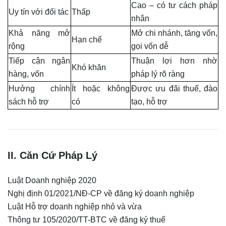
Cao – có tư cách pháp
Uy tín với đối tác
Thấp
nhân
Khả năng mở
Mở chi nhánh, tăng vốn,
Hạn chế
rộng
gọi vốn dễ
Tiếp cận ngân
Thuận lợi hơn nhờ
Khó khăn
hàng, vốn
pháp lý rõ ràng
Hưởng chính
Ít hoặc không
Được ưu đãi thuế, đào
sách hỗ trợ
có
tạo, hỗ trợ
II. Căn Cứ Pháp Lý
Luật Doanh nghiệp 2020
Nghị định 01/2021/NĐ-CP về đăng ký doanh nghiệp
Luật Hỗ trợ doanh nghiệp nhỏ và vừa
Thông tư 105/2020/TT-BTC về đăng ký thuế