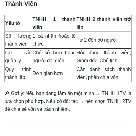
Thành Viên
TNHH 1 thành
TNHH 2 thành viên trở
Yếu tố
viên
lên
Số lượng
1 cá nhân hoặc tổ
Từ 2 đến 50 người
thành viên
chức
Cơ cấu
Chủ sở hữu hoặc
Hội đồng thành viên,
quản lý
người đại diện
Giám đốc, Chủ tịch
Quy trình
Cần danh sách thành
Đơn giản hơn
thành lập
viên, phân chia vốn
🔎 Gợi ý: Nếu bạn đang làm ăn một mình → TNHH 1TV là
lựa chọn phù hợp. Nếu có đối tác → nên chọn TNHH 2TV
để chia sẻ vốn và trách nhiệm.