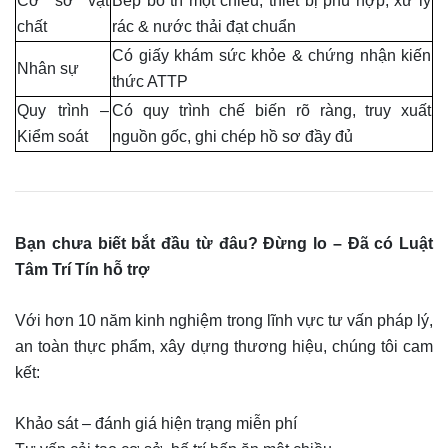
Cơ sở vật
Bếp bố trí một chiều, thiết bị phù hợp, xử lý
chất
rác & nước thải đạt chuẩn
Có giấy khám sức khỏe & chứng nhận kiến
Nhân sự
thức ATTP
Quy trình –
Có quy trình chế biến rõ ràng, truy xuất
Kiểm soát
nguồn gốc, ghi chép hồ sơ đầy đủ
Bạn chưa biết bắt đầu từ đâu? Đừng lo – Đã có Luật
Tâm Trí Tín hỗ trợ
Với hơn 10 năm kinh nghiệm trong lĩnh vực tư vấn pháp lý,
an toàn thực phẩm, xây dựng thương hiệu, chúng tôi cam
kết:
Khảo sát – đánh giá hiện trạng miễn phí