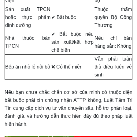
viện
bộ
Sản xuất TPCN
Thuộc thẩm
hoặc thực phẩm
✔ Bắt buộc
quyền Bộ Công
dinh dưỡng
Thương
✔ Bắt buộc nếu
Nhà thuốc bán
Nếu chỉ bán
sản xuất/kết hợp
TPCN
hàng sẵn: Không
chế biến
Vẫn phải tuân
Bếp ăn nhỏ lẻ nội bộ
❌ Có thể miễn
thủ điều kiện vệ
sinh
Nếu bạn chưa chắc chắn cơ sở của mình có thuộc diện
bắt buộc phải xin chứng nhận ATTP không, Luật Tâm Trí
Tín cung cấp dịch vụ tư vấn chuyên sâu, hỗ trợ phân loại,
đánh giá, và hướng dẫn thực hiện đầy đủ theo pháp luật
hiện hành.