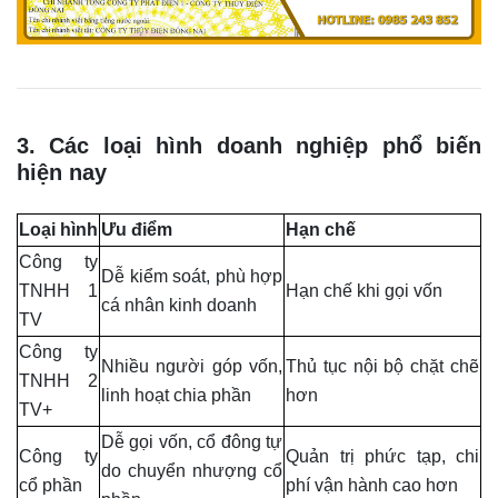
3. Các loại hình doanh nghiệp phổ biến
hiện nay
Loại hình
Ưu điểm
Hạn chế
Công ty
Dễ kiểm soát, phù hợp
TNHH 1
Hạn chế khi gọi vốn
cá nhân kinh doanh
TV
Công ty
Nhiều người góp vốn,
Thủ tục nội bộ chặt chẽ
TNHH 2
linh hoạt chia phần
hơn
TV+
Dễ gọi vốn, cổ đông tự
Công ty
Quản trị phức tạp, chi
do chuyển nhượng cổ
cổ phần
phí vận hành cao hơn