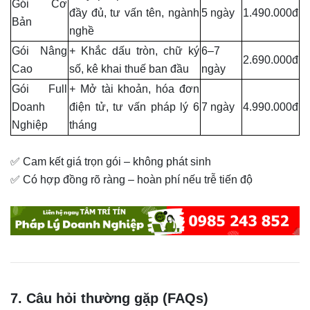
Gói Cơ
đầy đủ, tư vấn tên, ngành
5 ngày
1.490.000đ
Bản
nghề
Gói Nâng
+ Khắc dấu tròn, chữ ký
6–7
2.690.000đ
Cao
số, kê khai thuế ban đầu
ngày
Gói Full
+ Mở tài khoản, hóa đơn
Doanh
điện tử, tư vấn pháp lý 6
7 ngày
4.990.000đ
Nghiệp
tháng
✅ Cam kết giá trọn gói – không phát sinh
✅ Có hợp đồng rõ ràng – hoàn phí nếu trễ tiến độ
7. Câu hỏi thường gặp (FAQs)