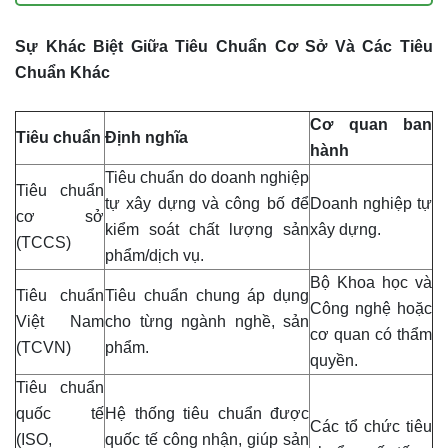
Sự Khác Biệt Giữa Tiêu Chuẩn Cơ Sở Và Các Tiêu
Chuẩn Khác
Cơ quan ban
Tiêu chuẩn
Định nghĩa
hành
Tiêu chuẩn do doanh nghiệp
Tiêu chuẩn
tự xây dựng và công bố để
Doanh nghiệp tự
cơ sở
kiểm soát chất lượng sản
xây dựng.
(TCCS)
phẩm/dịch vụ.
Bộ Khoa học và
Tiêu chuẩn
Tiêu chuẩn chung áp dụng
Công nghệ hoặc
Việt Nam
cho từng ngành nghề, sản
cơ quan có thẩm
(TCVN)
phẩm.
quyền.
Tiêu chuẩn
quốc tế
Hệ thống tiêu chuẩn được
Các tổ chức tiêu
(ISO,
quốc tế công nhận, giúp sản