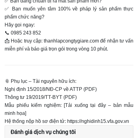
✅ Bạn đang chuẩn bị ra mắt sản phẩm mới?
✅ Bạn muốn yên tâm 100% về pháp lý sản phẩm thực
phẩm chức năng?
Hãy gọi ngay:
📞 0985 243 852
📩 Hoặc truy cập: thanhlapcongtygiare.com để nhận tư vấn
miễn phí và báo giá trọn gói trong vòng 10 phút.
📎 Phụ lục – Tài nguyên hữu ích:
Nghị định 15/2018/NĐ-CP về ATTP (PDF)
Thông tư 19/2019/TT-BYT (PDF)
Mẫu phiếu kiểm nghiệm: [Tải xuống tại đây – bản mẫu
minh họa]
Hệ thống nộp hồ sơ điện tử: https://nghidinh15.vfa.gov.vn
Đánh giá dịch vụ chúng tôi