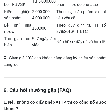
Từ 5.000.000
bố TPBVSK
phẩm, mức độ phức tạp
Kiểm nghiệm
2.000.000 –
Theo loại sản phẩm và chỉ
sản phẩm
4.000.000
tiêu yêu cầu
Lệ phí nhà
Theo quy định tại TT số
150.000
nước
279/2016/TT-BTC
Thời gian thực
5–7 ngày làm
Nếu hồ sơ đầy đủ và hợp lệ
hiện
việc
🎯 Giảm giá 10% cho khách hàng đăng ký nhiều sản phẩm
cùng lúc.
6. Câu hỏi thường gặp (FAQ)
1. Nếu không có giấy phép ATTP thì có công bố được
không?